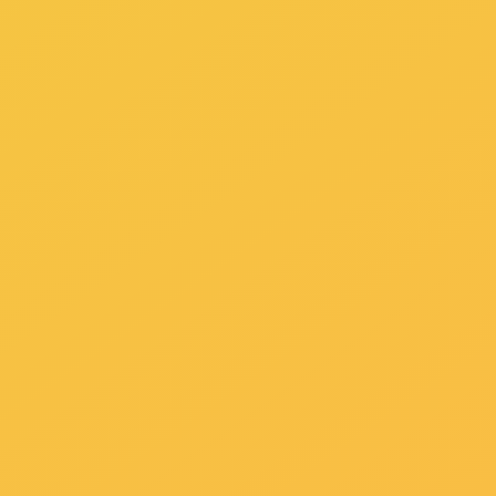
MORE+
MO