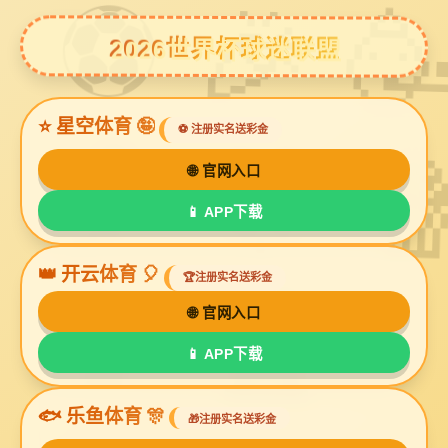
黄金甲体育
武汉市黄金甲体育 黄金甲
造有限公司
FIREPROOF DOOR AND WINDOW MANUFAC
网站黄金甲体育
关于黄金甲体育
厂容厂貌
产
客
服
中
心