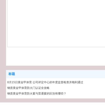
标题
8月15日黄金甲体育 公司评定中心的年度监督检查并顺利通过
钢质黄金甲体育防火门认证全攻略
钢质黄金甲体育防火窗与普通窗的区别有哪些？