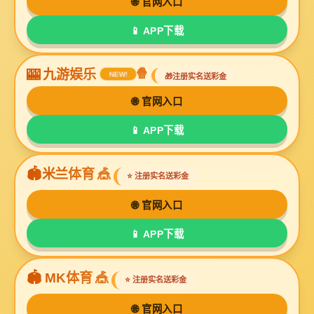
实现共赢。在产业配套方面，黄金甲体育 公
致力于寻找志同道合的合作伙伴，实现优势互
术团队，为客户提供全面的门窗生产制造技术
公司具备丰富的出口经验，能够为客户提供便
黄金甲体育 公司始终秉持“诚信、友善、合
金甲体育 坚信，精益求精是发展的基石，厚
伴，共同创造更加美好的明天！
1995
年
公司成
立
公司