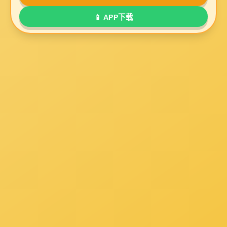
专业黄金甲体育防火门窗生产企业，以质量
新促发展
专业技术团队随时响应解决问题，竭诚为您服务
专
关于黄金甲体育 黄金